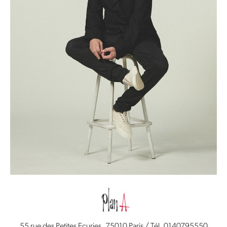
55 rue des Petites Ecuries, 75010 Paris / Tél. 0140795550