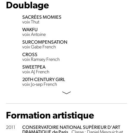
Doublage
SACRÉES MOMIES
voix Thut
WAKFU
voix Antoine
SURCOMPENSATION
voix Gabe French
CROSS
voix Ramsey French
SWEETPEA
voix AJ French
20TH CENTURY GIRL
voix Jo-sep French
Formation artistique
2011
CONSERVATOIRE NATIONAL SUPÉRIEUR D'ART
DRAMATIQUE de Paris
, Classe : Daniel Mesguich et